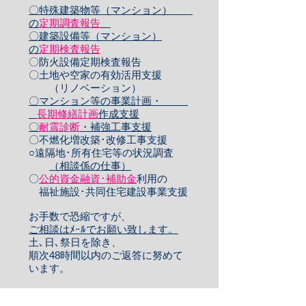
〇特殊建築物等（マンション）
の
定期調査報告
〇建築設備等（マンション）
の
定期検査報告
〇防火設備定期検査報告
〇土地や空家の有効活用支援
（リノベーション）
〇マンション等の事業計画・
長期修繕計画
作成支援
〇
耐震診断
・補強工事支援
​〇不燃化増改築･改修工事支援
○遠隔地･所有住宅等の状況調査
（相談係の仕事）
〇
公的資金融資･補助金
利用の
​ 福祉施設･共同住宅建設事業支援
​お手数で恐縮ですが、
ご相談はﾒｰﾙでお願い致します。
土､日､祭日を除き、
順次48時間以内のご返答に努めて
​います。
業務ご案内へ