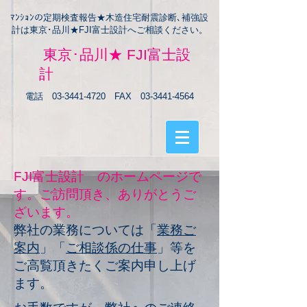
ﾏﾝｼｮﾝの定期検査報告★木造住宅耐震診断､補強設
計は東京･品川★FJI富士設計へご相談ください。
東京･品川★ FJI富士設
計
電話
03-3441-4720
FAX
03-3441-4564
FJI
富士設計 のホームページで
す。ご訪問頂き、ありがとうご
ざいます。
弊社の業務については「
業務ご
案内
」「
ご相談係の仕事
」等を
ご高覧頂きたくご案内申し上げ
ます。​