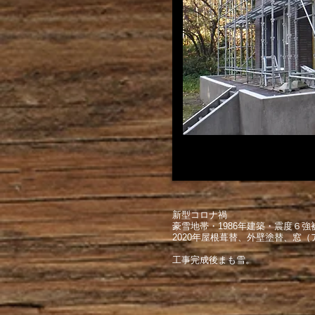
新型コロナ禍
豪雪地帯・1986年建築・震度６強
2020年屋根葺替、外壁塗替、窓
​工事完成後まも雪。