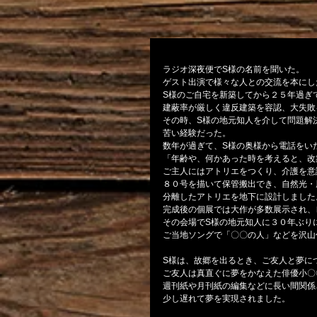
ご縁
ラジオ深夜便でS様の名前を聞いた。
ゲスト出演で様々な人との交流を本にし
S様のご自宅を新築してから２５年過ぎ
建蔽率が厳しく違反建築を容認、大失敗
その時、S様の地元知人を介して問題解
苦い経験だった。
数年が過ぎて、S様の奥様から電話をい
「年齢や、何かあった時を考えると、改
ご主人にはアトリエをつくり、介護を意
８０号を描いて保管搬出でき、自然光・
分離したアトリエを地下に設計しました
完成後の個展では大作が多数展示され、
その会場でS様の地元知人に３０年ぶり
ご当地ソングで「〇〇の人」などを沢山
S様は、故郷を出るとき、ご友人と夢に
ご友人は真直ぐに夢をかなえた俳優小〇
週刊紙や月刊紙の編集などに長い間関係
少し遅れて夢を実現されました。