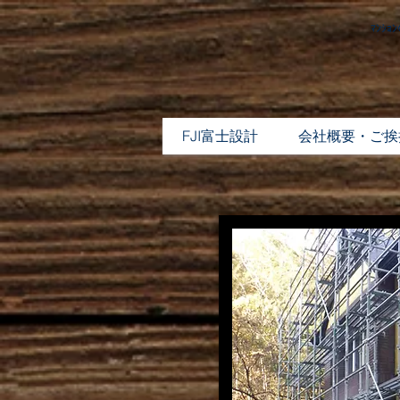
ﾏﾝｼ
FJI富士設計
会社概要・ご挨