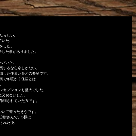
たらしい。
ていた。
をした。
決した事がありました。
ただいた。
築するなら今しかない」
識した住まいをとの要望です。
風で冬暖かく住居とは
。
レセプションも盛大でした。
に又お会いした。
作詞されていた方です。
ついて誓ったそうです。
〇樹さんで、S様は
された後、