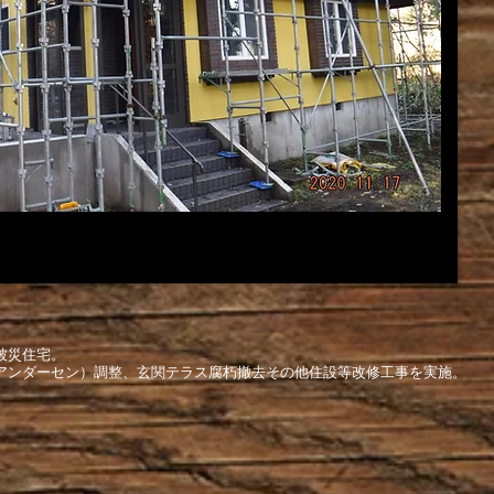
被災住宅。
（アンダーセン）調整、玄関テラス腐朽撤去その他住設等改修工事を実施。